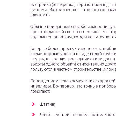
Настройка (юстировка) горизонтали в дан
винтами. Их количество — три, что совпад
плоскость.
Обычно при данном способе измерения учас
простоте данный способ все же является т
подвластен ошибкам, хотя, и достаточно то
Говоря о более простых и менее масштабн
элементарные уровни в виде полой трубки
внутрь, выполняет роль датчика или доста
высоты одного объекта относительно друго
пользуются в частном строительстве и при
Порождением века космических скоростей
нивелиры. Во-первых, это точные прибор
помогают:
Штатив;
Лимб — устройство предварительного