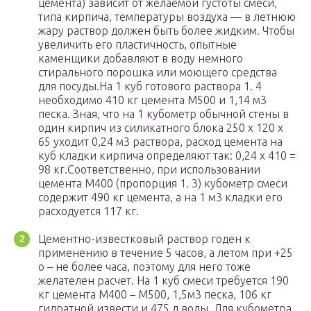
цемента) зависит от желаемой густоты смеси,
типа кирпича, температуры воздуха — в летнюю
жару раствор должен быть более жидким. Чтобы
увеличить его пластичность, опытные
каменщики добавляют в воду немного
стирального порошка или моющего средства
для посуды.На 1 куб готового раствора 1. 4
необходимо 410 кг цемента М500 и 1,14 м3
песка. Зная, что на 1 кубометр обычной стены в
один кирпич из силикатного блока 250 х 120 х
65 уходит 0,24 м3 раствора, расход цемента на
куб кладки кирпича определяют так: 0,24 х 410 =
98 кг.Соответственно, при использовании
цемента М400 (пропорция 1. 3) кубометр смеси
содержит 490 кг цемента, а на 1 м3 кладки его
расходуется 117 кг.
Цементно-известковый раствор годен к
применению в течение 5 часов, а летом при +25
о – не более часа, поэтому для него тоже
желателен расчет. На 1 куб смеси требуется 190
кг цемента М400 – М500, 1,5м3 песка, 106 кг
гидратной извести и 475 л воды. Для кубометра